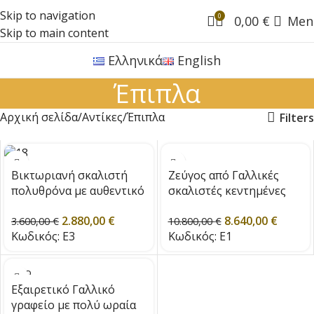
Skip to navigation
0
0,00
€
Men
Skip to main content
Ελληνικά
English
Έπιπλα
Αρχική σελίδα
Αντίκες
Έπιπλα
Filters
Βικτωριανή σκαλιστή
Ζεύγος από Γαλλικές
πολυθρόνα με αυθεντικό
σκαλιστές κεντημένες
δέρμα
πολυθρόνες
2.880,00
€
8.640,00
€
3.600,00
€
10.800,00
€
Κωδικός:
Ε3
Κωδικός:
Ε1
SOLD
OUT
Εξαιρετικό Γαλλικό
γραφείο με πολύ ωραία