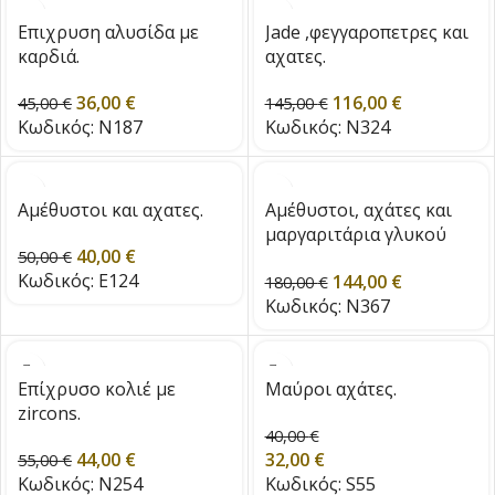
Eπιχρυση αλυσίδα με
Jade ,φεγγαροπετρες και
καρδιά.
αχατες.
36,00
€
116,00
€
45,00
€
145,00
€
Κωδικός:
N187
Κωδικός:
N324
Αμέθυστοι και αχατες.
Αμέθυστοι, αχάτες και
μαργαριτάρια γλυκού
40,00
€
50,00
€
νερού.
Κωδικός:
E124
144,00
€
180,00
€
Κωδικός:
N367
Επίχρυσο κολιέ με
Μαύροι αχάτες.
zircons.
40,00
€
44,00
€
32,00
€
55,00
€
Κωδικός:
N254
Κωδικός:
S55