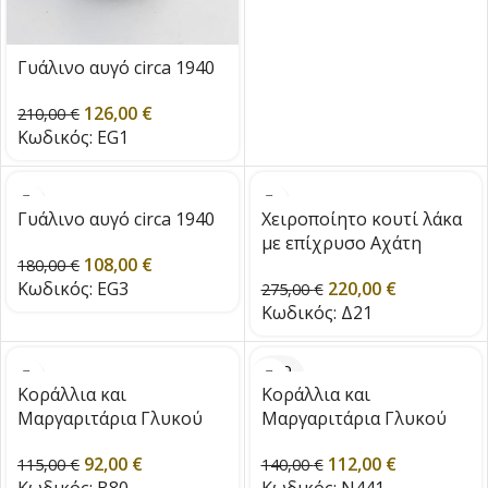
Γυάλινο αυγό circa 1940
126,00
€
210,00
€
Κωδικός:
EG1
Γυάλινο αυγό circa 1940
Χειροποίητο κουτί λάκα
με επίχρυσο Αχάτη
108,00
€
180,00
€
Κωδικός:
EG3
220,00
€
275,00
€
Κωδικός:
Δ21
SOLD
OUT
Κοράλλια και
Κοράλλια και
Μαργαριτάρια Γλυκού
Μαργαριτάρια Γλυκού
Νερού
Νερού
92,00
€
112,00
€
115,00
€
140,00
€