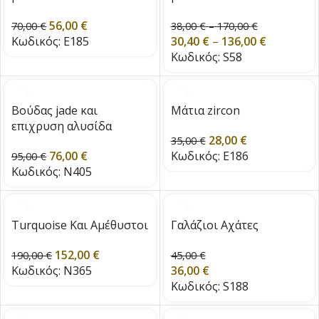
56,00
€
70,00
€
38,00
€
–
170,00
€
Κωδικός:
E185
30,40
€
–
136,00
€
Κωδικός:
S58
Βούδας jade και
Μάτια zircon
επιχρυση αλυσίδα
28,00
€
35,00
€
76,00
€
Κωδικός:
E186
95,00
€
Κωδικός:
N405
Turquoise Και Αμέθυστοι
Γαλάζιοι Αχάτες
152,00
€
190,00
€
45,00
€
Κωδικός:
N365
36,00
€
Κωδικός:
S188