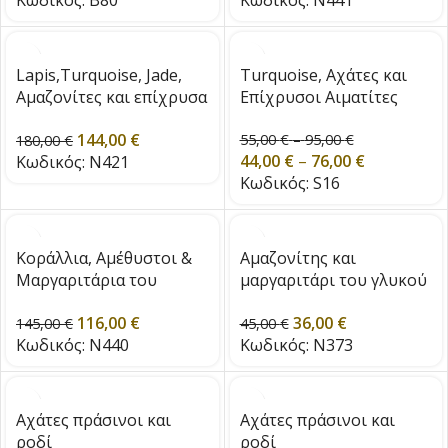
Κωδικός:
B80
Κωδικός:
N441
Lapis,Turquoise, Jade,
Turquoise, Αχάτες και
Αμαζονίτες και επίχρυσα
Επίχρυσοι Αιματίτες
στοιχεία
144,00
€
55,00
€
–
95,00
€
180,00
€
44,00
€
–
76,00
€
Κωδικός:
N421
Κωδικός:
S16
Κοράλλια, Αμέθυστοι &
Αμαζονίτης και
Μαργαριτάρια του
μαργαριτάρι του γλυκού
Γλυκού Νερού
νερού
116,00
€
36,00
€
145,00
€
45,00
€
Κωδικός:
N440
Κωδικός:
N373
Αχάτες πράσινοι και
Αχάτες πράσινοι και
ροδί
ροδί