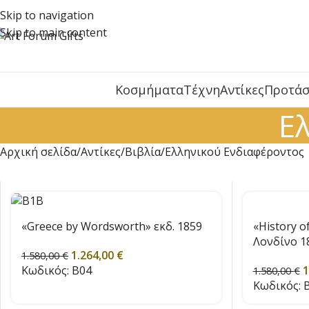
Skip to navigation
Skip to main content
Κοσμήματα
Τέχνη
Αντίκες
Προτάσ
Ε
Αρχική σελίδα
Αντίκες
Βιβλία
Ελληνικού Ενδιαφέροντος
«Greece by Wordsworth» εκδ. 1859
«History o
Λονδίνο 1
1.264,00
€
1.580,00
€
Κωδικός:
B04
1
1.580,00
€
Κωδικός:
B