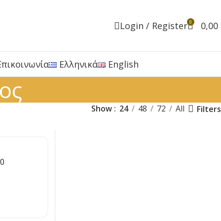
0
Login / Register
0,00
Επικοινωνία
Ελληνικά
English
ος
Show
24
48
72
All
Filters
70