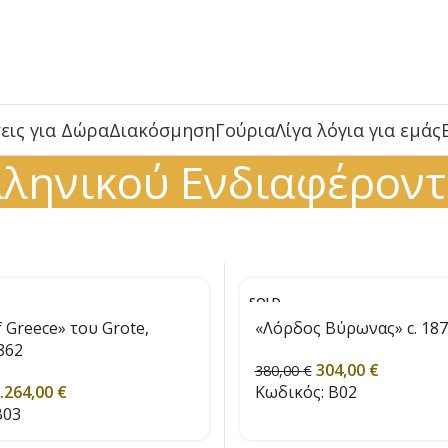
εις για Δώρα
Διακόσμηση
Γούρια
Λίγα λόγια για εμάς
λληνικού Ενδιαφέροντ
SOLD
OUT
f Greece» του Grote,
«Λόρδος Βύρωνας» c. 18
862
304,00
€
380,00
€
.264,00
€
Κωδικός:
B02
03