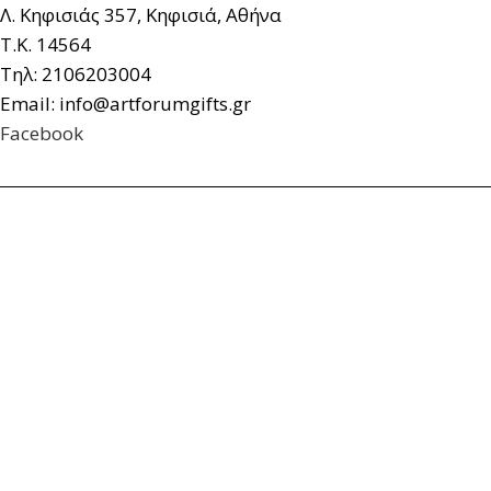
Λ. Κηφισιάς 357, Κηφισιά, Αθήνα
Τ.Κ. 14564
Τηλ: 2106203004
Email: info@artforumgifts.gr
Facebook
© artforum Gifts. All rights reserved.
Κατασκευή Ιστοσελίδων Yourchoice.gr