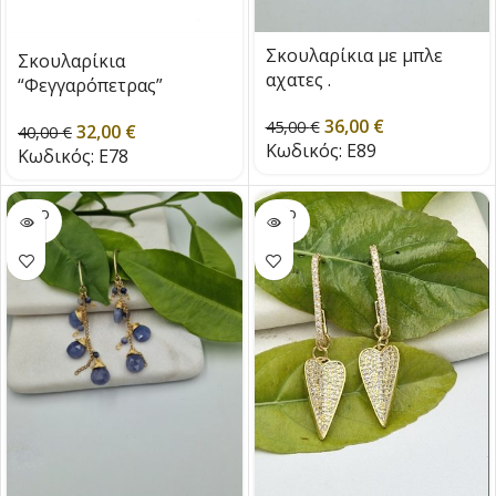
Σκουλαρίκια με μπλε
Σκουλαρίκια
αχατες .
“Φεγγαρόπετρας”
36,00
€
45,00
€
32,00
€
40,00
€
Κωδικός:
E89
Κωδικός:
E78
SOLD
SOLD
OUT
OUT