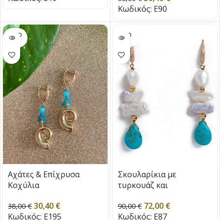
Κωδικός:
E90
SOLD
SOLD
OUT
OUT
Αχάτες & Επίχρυσα
Σκουλαρίκια με
Κοχύλια
τυρκουάζ και
μαργαριτάρια γλυκού
30,40
€
72,00
€
38,00
€
νερού
90,00
€
Κωδικός:
E195
Κωδικός:
E87