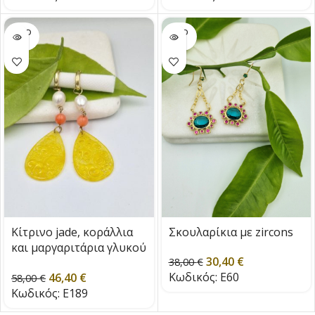
SOLD
SOLD
OUT
OUT
Κίτρινο jade, κοράλλια
Σκουλαρίκια με zircons
και μαργαριτάρια γλυκού
30,40
€
νερού
38,00
€
Κωδικός:
E60
46,40
€
58,00
€
Κωδικός:
E189