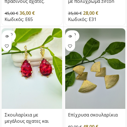
πράσινους αχάτες.
με πολύχρωμα zircon
36,00
€
28,00
€
45,00
€
35,00
€
Κωδικός:
E65
Κωδικός:
E31
SOLD
SOLD
OUT
OUT
Σκουλαρίκια με
Επίχρυσα σκουλαρίκια
μεγάλους αχατες και
48,00
€
60,00
€