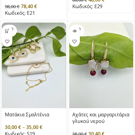
zircon
Κωδικός:
E29
78,40
€
98,00
€
Κωδικός:
E21
SOLD
SOLD
OUT
OUT
Ματάκια Σμαλτένια
Αχάτες και μαργαριτάρια
γλυκού νερού
30,00
€
–
35,00
€
Κωδικός:
S19
30,40
€
38,00
€