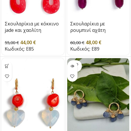
Σκουλαρίκια με κόκκινο
Σκουλαρίκια με
jade και χαολίτη
ρουμπινί αχάτη
44,00
€
48,00
€
55,00
€
60,00
€
Κωδικός:
E85
Κωδικός:
Ε89
SOLD
OUT