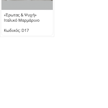
«Έρωτας & Ψυχή»
Ιταλικό Μαρμάρινο
Άγαλμα, αντίγραφο του
Κωδικός:
D17
Canova υπογεγραμμένο
Biggi Fausto