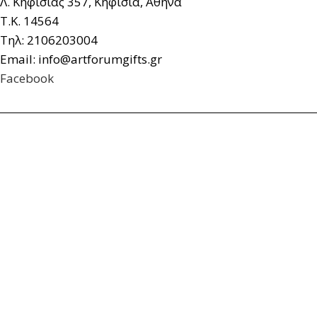
Λ. Κηφισιάς 357, Κηφισιά, Αθήνα
Τ.Κ. 14564
Τηλ: 2106203004
Email: info@artforumgifts.gr
Facebook
© artforum Gifts. All rights reserved.
Κατασκευή Ιστοσελίδων Yourchoice.gr