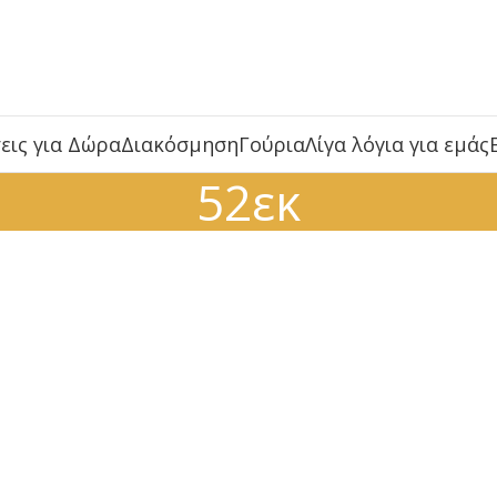
εις για Δώρα
Διακόσμηση
Γούρια
Λίγα λόγια για εμάς
52εκ