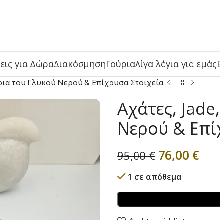
εις για Δώρα
Διακόσμηση
Γούρια
Λίγα λόγια για εμάς
άρια του Γλυκού Νερού & Επίχρυσα Στοιχεία
Αχάτες, Jad
Νερού & Επί
76,00
€
95,00
€
1 σε απόθεμα