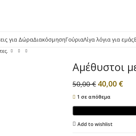
εις για Δώρα
Διακόσμηση
Γούρια
Λίγα λόγια για εμάς
τες.
Αμέθυστοι με
40,00
€
50,00
€
1 σε απόθεμα
Add to wishlist