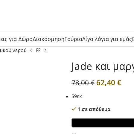
εις για Δώρα
Διακόσμηση
Γούρια
Λίγα λόγια για εμάς
λυκού νερού.
Jade και μαρ
62,40
€
78,00
€
59εκ
1 σε απόθεμα