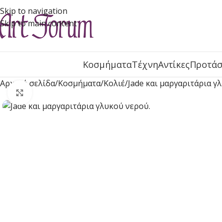
Skip to navigation
Skip to main content
Κοσμήματα
Τέχνη
Αντίκες
Προτάσ
Αρχική σελίδα
Κοσμήματα
Κολιέ
Jade και μαργαριτάρια γ
Click to enlarge