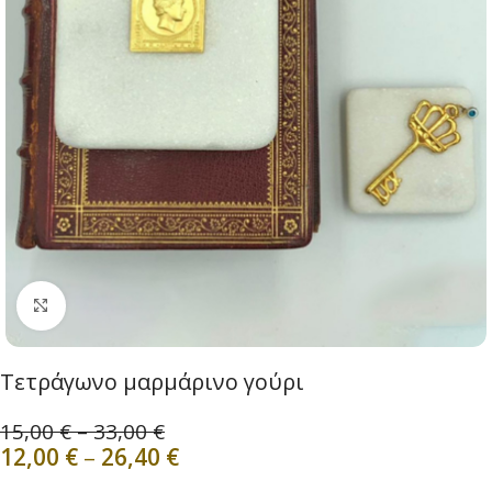
Click to enlarge
Τετράγωνο μαρμάρινο γούρι
15,00
€
–
33,00
€
12,00
€
–
26,40
€