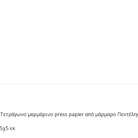
Τετράγωνο μαρμάρινο press papier από μάρμαρο Πεντέλη
5χ5 εκ.