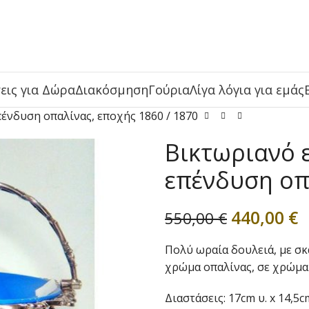
εις για Δώρα
Διακόσμηση
Γούρια
Λίγα λόγια για εμάς
ένδυση οπαλίνας, εποχής 1860 / 1870
Βικτωριανό 
επένδυση οπα
440,00
€
550,00
€
Πολύ ωραία δουλειά, με σ
χρώμα οπαλίνας, σε χρώμα
Διαστάσεις: 17cm υ. x 14,5c