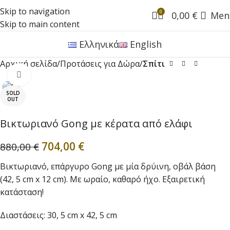
Skip to navigation
0
0,00
€
Men
Skip to main content
Ελληνικά
English
Αρχική σελίδα
Προτάσεις για Δώρα
Σπίτι
Click to enlarge
SOLD
OUT
Βικτωριανό Gong με κέρατα από ελάφι
704,00
€
880,00
€
Βικτωριανό, επάργυρο Gong με μία δρύινη, οβάλ βάση
(42, 5 cm x 12 cm). Με ωραίο, καθαρό ήχο. Εξαιρετική
κατάσταση!
Διαστάσεις: 30, 5 cm x 42, 5 cm