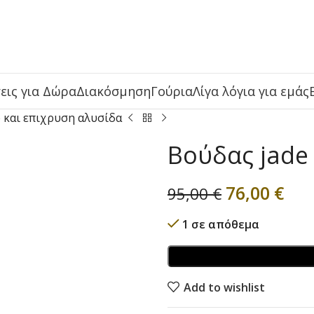
εις για Δώρα
Διακόσμηση
Γούρια
Λίγα λόγια για εμάς
 και επιχρυση αλυσίδα
Βούδας jade
76,00
€
95,00
€
1 σε απόθεμα
Add to wishlist