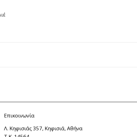
λιέ
Επικοινωνία
Λ. Κηφισιάς 357, Κηφισιά, Αθήνα
Τ.Κ. 14564