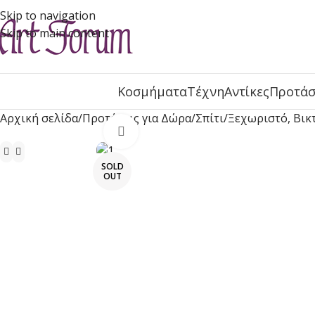
Skip to navigation
Skip to main content
Κοσμήματα
Τέχνη
Αντίκες
Προτάσ
Αρχική σελίδα
Προτάσεις για Δώρα
Σπίτι
Ξεχωριστό, Βικ
Click to enlarge
SOLD
OUT