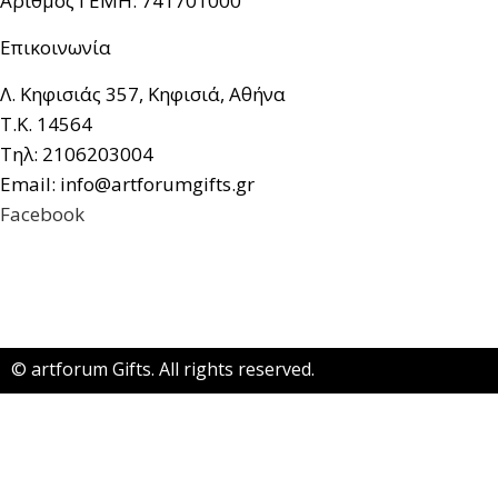
Αριθμός ΓΕΜΗ: 741701000
Επικοινωνία
Λ. Κηφισιάς 357, Κηφισιά, Αθήνα
Τ.Κ. 14564
Τηλ: 2106203004
Email: info@artforumgifts.gr
Facebook
© artforum Gifts. All rights reserved.
Κατασκευή Ιστοσελίδων Yourchoice.gr