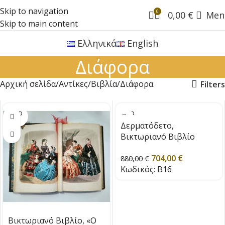
Skip to navigation
0
0,00
€
Men
Skip to main content
Ελληνικά
English
Διάφορα
Αρχική σελίδα
Αντίκες
Βιβλία
Διάφορα
Filters
SOLD
SOLD
OUT
OUT
Δερματόδετο,
Βικτωριανό Βιβλίο
Ανθοκομικής του 1856 &
704,00
€
1857
880,00
€
Κωδικός:
B16
Βικτωριανό Βιβλίο, «Ο