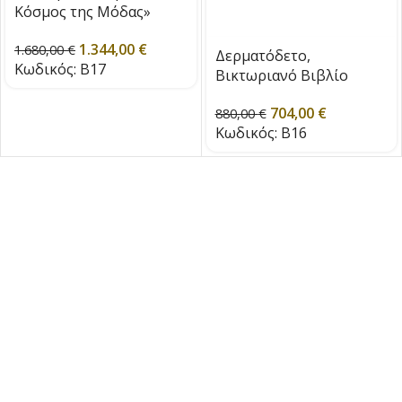
Κόσμος της Μόδας»
Τόμος. 32 του 1855
1.344,00
€
1.680,00
€
Δερματόδετο,
Κωδικός:
B17
Βικτωριανό Βιβλίο
Ανθοκομικής του 1856 &
704,00
€
1857
880,00
€
Κωδικός:
B16