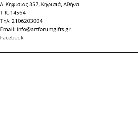
Λ. Κηφισιάς 357, Κηφισιά, Αθήνα
Τ.Κ. 14564
Τηλ: 2106203004
Email: info@artforumgifts.gr
Facebook
© artforum Gifts. All rights reserved.
Κατασκευή Ιστοσελίδων Yourchoice.gr