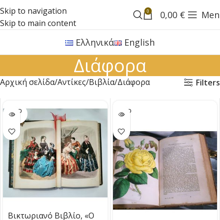
Skip to navigation
0
0,00
€
Men
Skip to main content
Ελληνικά
English
Διάφορα
Αρχική σελίδα
Αντίκες
Βιβλία
Διάφορα
Filters
SOLD
SOLD
OUT
OUT
Βικτωριανό Βιβλίο, «Ο