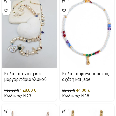
Κολιέ με αχάτη και
Κολιέ με φεγγαρόπετρα,
μαργαριτάρια γλυκού
αχάτη και jade
νερού
44,00
€
128,00
€
55,00
€
160,00
€
Κωδικός:
N58
Κωδικός:
N23