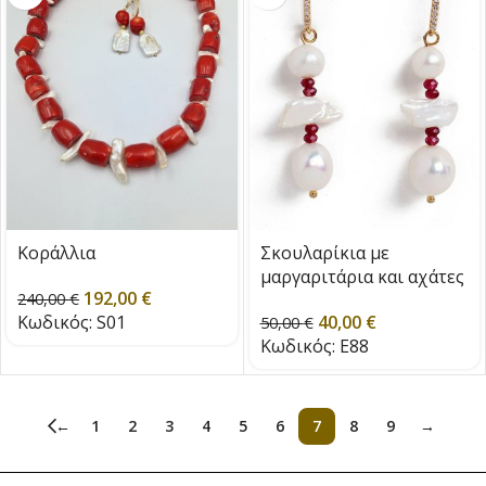
Κοράλλια
Σκουλαρίκια με
μαργαριτάρια και αχάτες
192,00
€
240,00
€
Κωδικός:
S01
40,00
€
50,00
€
Κωδικός:
Ε88
←
1
2
3
4
5
6
7
8
9
→