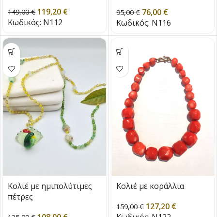
και μαργαριτάρια του
119,20
€
76,00
€
149,00
€
γλυκού νερού
95,00
€
Κωδικός:
Ν112
Κωδικός:
Ν116
Κολιέ με ημιπολύτιμες
Κολιέ με κοράλλια
πέτρες
127,20
€
159,00
€
108,00
€
Κωδικός:
N122