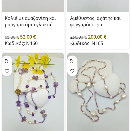
Κολιέ με αμαζονίτη και
Αμέθυστος, αχάτης και
μαργαριτάρια γλυκού
φεγγαρόπετρα
νερού
200,00
€
52,00
€
250,00
€
65,00
€
Κωδικός:
N165
Κωδικός:
N160