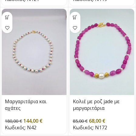
Μαργαριτάρια και
Κολιέ με ροζ jade με
αχάτες
μαργαριτάρια
144,00
€
68,00
€
180,00
€
85,00
€
Κωδικός:
N42
Κωδικός:
N172