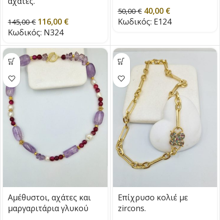
αχατες.
40,00
€
50,00
€
116,00
€
Κωδικός:
E124
145,00
€
Κωδικός:
N324
Αμέθυστοι, αχάτες και
Επίχρυσο κολιέ με
μαργαριτάρια γλυκού
zircons.
νερού.