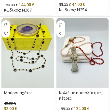
44,00
€
144,00
€
55,00
€
180,00
€
Κωδικός:
N254
Κωδικός:
N367
Μαύροι αχάτες.
Κολιέ με ημιπολύτιμες
πέτρες.
40,00
€
32,00
€
124,00
€
155,00
€