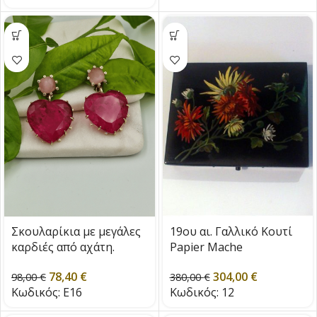
Σκουλαρίκια με μεγάλες
19ου αι. Γαλλικό Κουτί
καρδιές από αχάτη.
Papier Mache
78,40
€
304,00
€
98,00
€
380,00
€
Κωδικός:
E16
Κωδικός:
12