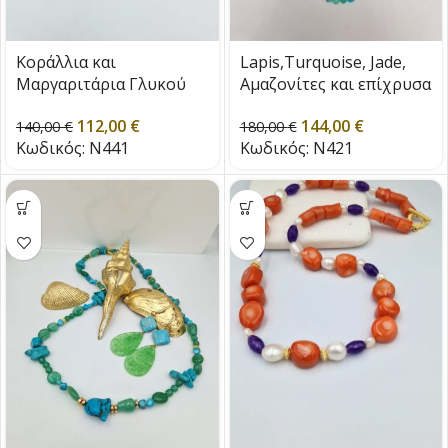
Κοράλλια και
Lapis,Turquoise, Jade,
Μαργαριτάρια Γλυκού
Αμαζονίτες και επίχρυσα
Νερού
στοιχεία
112,00
€
144,00
€
140,00
€
180,00
€
Κωδικός:
N441
Κωδικός:
N421