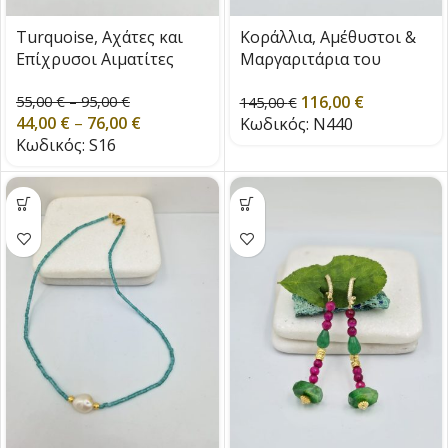
Turquoise, Αχάτες και
Κοράλλια, Αμέθυστοι &
Επίχρυσοι Αιματίτες
Μαργαριτάρια του
Γλυκού Νερού
116,00
€
55,00
€
–
95,00
€
145,00
€
44,00
€
–
76,00
€
Κωδικός:
N440
Κωδικός:
S16