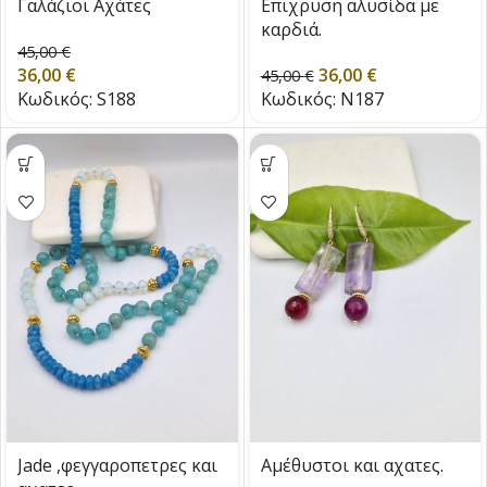
Γαλάζιοι Αχάτες
Eπιχρυση αλυσίδα με
καρδιά.
45,00
€
36,00
€
36,00
€
45,00
€
Κωδικός:
S188
Κωδικός:
N187
Jade ,φεγγαροπετρες και
Αμέθυστοι και αχατες.