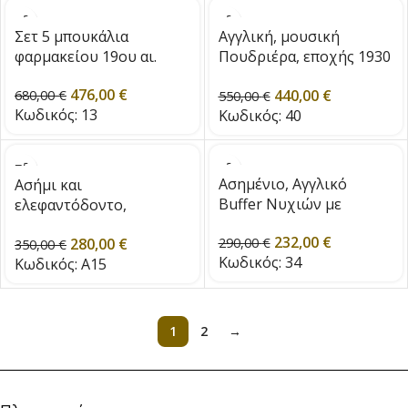
Σετ 5 μπουκάλια
Αγγλική, μουσική
φαρμακείου 19ου αι.
Πουδριέρα, εποχής 1930
/ 1940
476,00
€
440,00
€
680,00
€
550,00
€
Κωδικός:
13
Κωδικός:
40
Ασημένιο, Αγγλικό
Ασήμι και
Buffer Νυχιών με
ελεφαντόδοντο,
Ταρταρούγα, εποχής
Birmingham 1903 για
232,00
€
1922
280,00
€
290,00
€
γάντια
350,00
€
Κωδικός:
34
Κωδικός:
A15
1
2
→