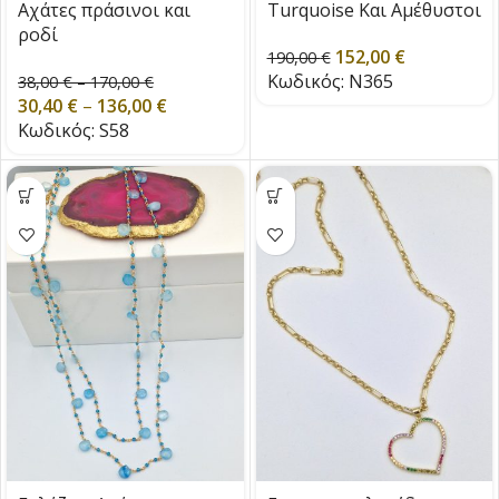
Αχάτες πράσινοι και
Turquoise Και Αμέθυστοι
ροδί
152,00
€
190,00
€
Κωδικός:
N365
38,00
€
–
170,00
€
30,40
€
–
136,00
€
Κωδικός:
S58