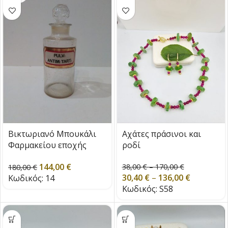
Βικτωριανό Μπουκάλι
Αχάτες πράσινοι και
Φαρμακείου εποχής
ροδί
1880
144,00
€
38,00
€
–
170,00
€
180,00
€
30,40
€
–
136,00
€
Κωδικός:
14
Κωδικός:
S58