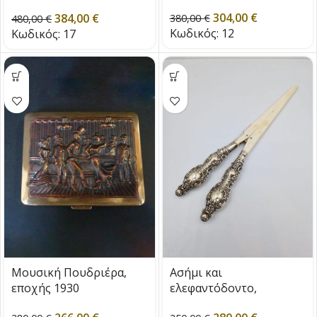
εποχής 1880
304,00
€
384,00
€
380,00
€
480,00
€
Κωδικός:
12
Κωδικός:
17
Μουσική Πουδριέρα,
Ασήμι και
εποχής 1930
ελεφαντόδοντο,
Birmingham 1903 για