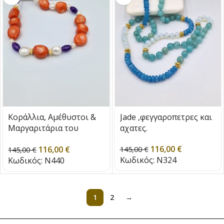
Κοράλλια, Αμέθυστοι &
Jade ,φεγγαροπετρες και
Μαργαριτάρια του
αχατες.
Γλυκού Νερού
116,00
€
116,00
€
145,00
€
145,00
€
Κωδικός:
N324
Κωδικός:
N440
1
2
→