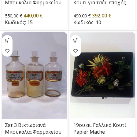
Μπουκάλια Φαρμακείου
Κουτί για τσάι, εποχής
εποχής 1880
1850
440,00
€
392,00
€
550,00
€
490,00
€
Κωδικός:
15
Κωδικός:
10
Σετ 3 Βικτωριανά
19ου αι. Γαλλικό Κουτί
Μπουκάλια Φαρμακείου
Papier Mache