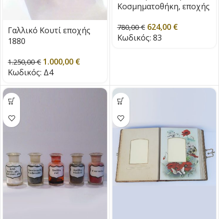
Κοσμηματοθήκη, εποχής
1900
624,00
€
780,00
€
Γαλλικό Κουτί εποχής
Κωδικός:
83
1880
1.000,00
€
1.250,00
€
Κωδικός:
Δ4