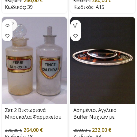
266,00
€
280,00
€
380,00
€
γάντια
350,00
€
Κωδικός:
39
Κωδικός:
A15
SOLD
OUT
Σετ 2 Βικτωριανά
Ασημένιο, Αγγλικό
Μπουκάλια Φαρμακείου
Buffer Νυχιών με
εποχής1880
Ταρταρούγα, εποχής
264,00
€
232,00
€
1922
330,00
€
290,00
€
Κωδικός:
18
Κωδικός:
34