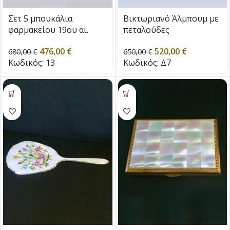
Σετ 5 μπουκάλια
Βικτωριανό Άλμπουμ με
φαρμακείου 19ου αι.
πεταλούδες
476,00
€
520,00
€
680,00
€
650,00
€
Κωδικός:
13
Κωδικός:
Δ7