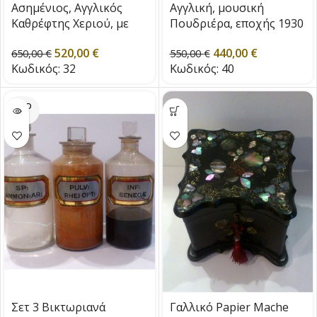
Ασημένιος, Αγγλικός
Αγγλική, μουσική
Καθρέφτης Χεριού, με
Πουδριέρα, εποχής 1930
Σμάλτο του 1953
/ 1940
520,00
€
440,00
€
650,00
€
550,00
€
Κωδικός:
32
Κωδικός:
40
SOLD
OUT
Σετ 3 Βικτωριανά
Γαλλικό Papier Mache