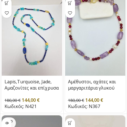
Lapis,Turquoise, Jade,
Αμέθυστοι, αχάτες και
Αμαζονίτες και επίχρυσα
μαργαριτάρια γλυκού
στοιχεία
νερού.
144,00
€
144,00
€
180,00
€
180,00
€
Κωδικός:
N421
Κωδικός:
N367
SOLD
OUT