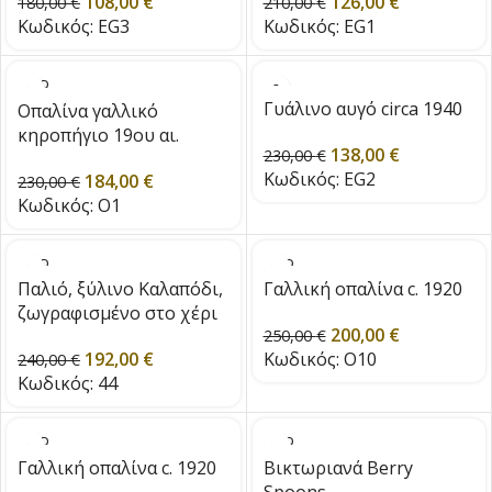
108,00
€
126,00
€
180,00
€
210,00
€
Κωδικός:
EG3
Κωδικός:
EG1
SOLD
OUT
Γυάλινο αυγό circa 1940
Οπαλίνα γαλλικό
κηροπήγιο 19ου αι.
138,00
€
230,00
€
Κωδικός:
EG2
184,00
€
230,00
€
Κωδικός:
O1
SOLD
SOLD
OUT
OUT
Παλιό, ξύλινο Καλαπόδι,
Γαλλική οπαλίνα c. 1920
ζωγραφισμένο στο χέρι
200,00
€
250,00
€
192,00
€
Κωδικός:
O10
240,00
€
Κωδικός:
44
SOLD
SOLD
OUT
OUT
Γαλλική οπαλίνα c. 1920
Βικτωριανά Berry