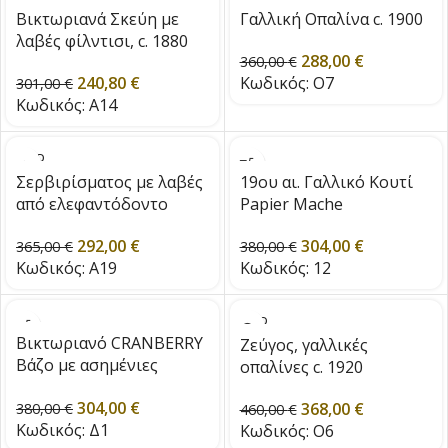
OUT
OUT
Βικτωριανά Σκεύη με
Γαλλική Οπαλίνα c. 1900
λαβές φίλντισι, c. 1880
288,00
€
360,00
€
240,80
€
Κωδικός:
O7
301,00
€
Κωδικός:
A14
SOLD
OUT
Σερβιρίσματος με λαβές
19ου αι. Γαλλικό Κουτί
από ελεφαντόδοντο
Papier Mache
292,00
€
304,00
€
365,00
€
380,00
€
Κωδικός:
A19
Κωδικός:
12
SOLD
OUT
Βικτωριανό CRANBERRY
Ζεύγος, γαλλικές
Βάζο με ασημένιες
οπαλίνες c. 1920
νιφάδες
304,00
€
368,00
€
380,00
€
460,00
€
Κωδικός:
Δ1
Κωδικός:
O6