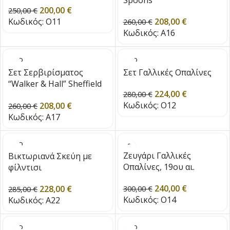
Spoons
200,00
€
250,00
€
Κωδικός:
O11
208,00
€
260,00
€
Κωδικός:
A16
SOLD
SOLD
OUT
OUT
Σετ Σερβιρίσματος
Σετ Γαλλικές Οπαλίνες
“Walker & Hall” Sheffield
224,00
€
c. 1910
280,00
€
Κωδικός:
O12
208,00
€
260,00
€
Κωδικός:
A17
SOLD
OUT
Ζευγάρι Γαλλικές
Βικτωριανά Σκεύη με
Οπαλίνες, 19ου αι.
φίλντισι
240,00
€
228,00
€
300,00
€
285,00
€
Κωδικός:
O14
Κωδικός:
A22
SOLD
SOLD