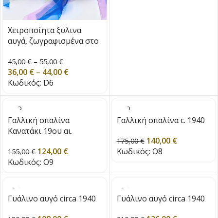
Χειροποίητα ξύλινα
αυγά, ζωγραφισμένα στο
χέρι.
45,00
€
–
55,00
€
36,00
€
–
44,00
€
Κωδικός:
D6
SOLD
SOLD
OUT
OUT
Γαλλική οπαλίνα
Γαλλική οπαλίνα c. 1940
Κανατάκι 19ου αι.
140,00
€
175,00
€
124,00
€
Κωδικός:
O8
155,00
€
Κωδικός:
O9
Γυάλινο αυγό circa 1940
Γυάλινο αυγό circa 1940