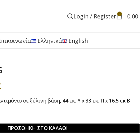
0
Login / Register
0,00
Επικοινωνία
Ελληνικά
English
s
€
ντιμόνιο σε ξύλινη βάση
, 44 εκ. Y
x
33 εκ. Π
x
16.5 εκ Β
ΠΡΟΣΘΉΚΗ ΣΤΟ ΚΑΛΆΘΙ