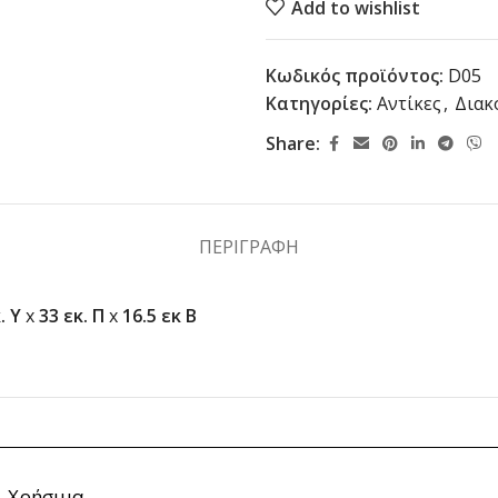
Add to wishlist
Κωδικός προϊόντος:
D05
Κατηγορίες:
Αντίκες
,
Διακ
Share:
ΠΕΡΙΓΡΑΦΉ
. Y
x
33 εκ. Π
x
16.5 εκ Β
Χρήσιμα