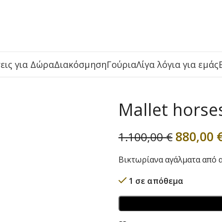
εις για Δώρα
Διακόσμηση
Γούρια
Λίγα λόγια για εμάς
Mallet horse
880,00
1.100,00
€
Βικτωρίανα αγάλματα από α
1 σε απόθεμα