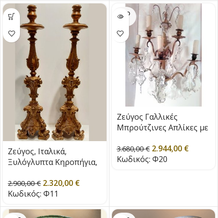
SOLD
OUT
Ζεύγος Γαλλικές
Μπρούτζινες Απλίκες με
χειροποίητα κρύσταλλα
2.944,00
€
και 5 βραχίονες, εποχής
3.680,00
€
Ζεύγος, Ιταλικά,
Κωδικός:
Φ20
1890
Ξυλόγλυπτα Κηροπήγια,
εποχής 1870
2.320,00
€
2.900,00
€
Κωδικός:
Φ11