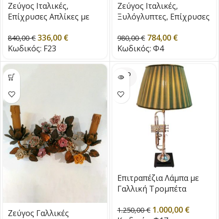
Ζεύγος Ιταλικές,
Ζεύγος Ιταλικές,
Επίχρυσες Απλίκες με
Ξυλόγλυπτες, Επίχρυσες
Πορσελάνινα
Απλίκες, εποχής 1930 –
336,00
€
784,00
€
Λουλούδια, εποχής 1910
1940
840,00
€
980,00
€
Κωδικός:
F23
Κωδικός:
Φ4
SOLD
OUT
Επιτραπέζια Λάμπα με
Γαλλική Τρομπέτα
Αντίκα, εποχής 1900
1.000,00
€
1.250,00
€
Ζεύγος Γαλλικές