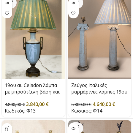
SOLD
SOLD
OUT
OUT
19ου αι. Celadon λάμπα
Ζεύγος Ιταλικές
με μπρούτζινη βάση και
μαρμάρινες λάμπες 19ου
διακοσμητικά
αι.
3.840,00
€
4.640,00
€
4.800,00
€
5.800,00
€
Κωδικός:
Φ13
Κωδικός:
Φ14
SOLD
OUT