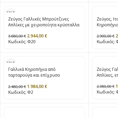
SOLD
OUT
Ζεύγος Γαλλικές Μπρούτζινες
Ζεύγος, Ιτ
Απλίκες με χειροποίητα κρύσταλλα
Κηροπήγια
και 5 βραχίονες, εποχής 1890
2
2.944,00
€
2.900,00
€
3.680,00
€
Κωδικός:
Φ
Κωδικός:
Φ20
SOLD
OUT
Γαλλικά Κηροπήγια από
Ζεύγος Γα
ταρταρούγα και επίχρυσο
Απλίκες, 
μπρούτζο, c. 1870
1
1.984,00
€
2.380,00
€
2.480,00
€
Κωδικός:
Κωδικός:
Φ2