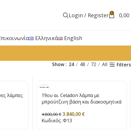
0
Login / Register
0,00
Επικοινωνία
Ελληνικά
English
Show
24
48
72
All
Filters
SOLD
OUT
νες λάμπες
19ου αι. Celadon λάμπα με
μπρούτζινη βάση και διακοσμητικά
3.840,00
€
4.800,00
€
Κωδικός:
Φ13