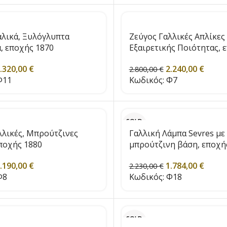
αλικά, Ξυλόγλυπτα
Ζεύγος Γαλλικές Απλίκες
, εποχής 1870
Εξαιρετικής Ποιότητας, 
1850
.320,00
€
2.240,00
€
2.800,00
€
11
Κωδικός:
Φ7
SOLD
OUT
λλικές, Μπρούτζινες
Γαλλική Λάμπα Sevres με
εποχής 1880
μπρούτζινη βάση, εποχή
.190,00
€
1.784,00
€
2.230,00
€
Φ8
Κωδικός:
Φ18
SOLD
OUT