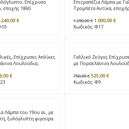
Ξυλόγλυπτο, Επίχρυσο
Επιτραπέζια Λάμπα με Γα
, εποχής 1860
Τρομπέτα Αντίκα, εποχής
.240,00
€
1.000,00
€
1.250,00
€
10
Κωδικός:
Φ17
λικές, Επίχρυσες Απλίκες
Γαλλικό Ζεύγος Επίχρυσε
άνινα Λουλούδια,
με Πορσελάνινα Λουλούδ
10
εποχής 1900
6,00
€
525,00
€
750,00
€
23
Κωδικός:
Φ9
α Λάμπα του 19ου αι., με
τη, ξυλόγλυπτη φιγούρα