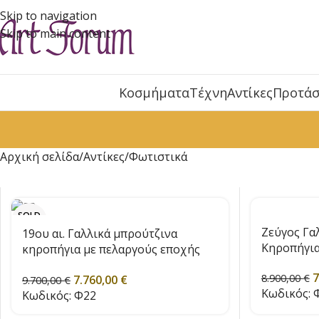
Skip to navigation
Skip to main content
Κοσμήματα
Τέχνη
Αντίκες
Προτάσ
Αρχική σελίδα
Αντίκες
Φωτιστικά
SOLD
OUT
Ζεύγος Γα
19ου αι. Γαλλικά μπρούτζινα
Κηροπήγια,
κηροπήγια με πελαργούς εποχής
1830
7
8.900,00
€
7.760,00
€
9.700,00
€
Κωδικός:
Φ
Κωδικός:
Φ22