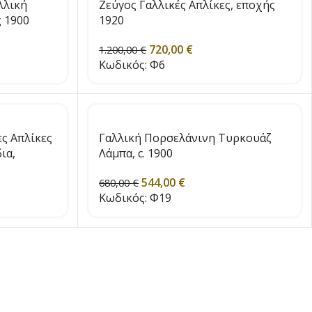
λλική
Ζεύγος Γαλλικές Απλίκες, εποχής
 1900
1920
720,00
€
1.200,00
€
Κωδικός:
Φ6
ς Απλίκες
Γαλλική Πορσελάνινη Τυρκουάζ
ια,
Λάμπα, c. 1900
544,00
€
680,00
€
Κωδικός:
Φ19