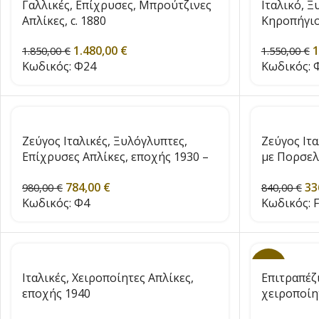
Γαλλικές, Επίχρυσες, Μπρούτζινες
Ιταλικό, 
Απλίκες, c. 1880
Κηροπήγιο
1.480,00
€
1
1.850,00
€
1.550,00
€
Κωδικός:
Φ24
Κωδικός:
Φ
Ζεύγος Ιταλικές, Ξυλόγλυπτες,
Ζεύγος Ιτα
Επίχρυσες Απλίκες, εποχής 1930 –
με Πορσελ
1940
εποχής 19
784,00
€
33
980,00
€
840,00
€
Κωδικός:
Φ4
Κωδικός:
F
-50%
Ιταλικές, Χειροποίητες Απλίκες,
Επιτραπέζι
εποχής 1940
χειροποίη
«Ιππότη»