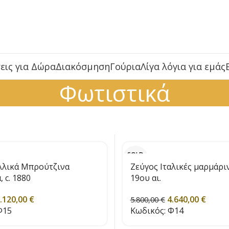
εις για Δώρα
Διακόσμηση
Γούρια
Λίγα λόγια για εμάς
Φωτιστικά
SOLD
OUT
λλικά Μπρούτζινα
Ζεύγος Ιταλικές μαρμάρι
 c. 1880
19ου αι.
.120,00
€
4.640,00
€
5.800,00
€
15
Κωδικός:
Φ14