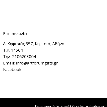
Επικοινωνία
Λ. Κηφισιάς 357, Κηφισιά, Αθήνα
Τ.Κ. 14564
Τηλ: 2106203004
Email: info@artforumgifts.gr
Facebook
Κατασκευή Ιστοσελίδων Yourchoice.gr