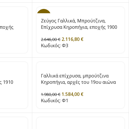
-30%
Ζεύγος Γαλλικά, Μπρούτζινα,
εποχής
Επίχρυσα Κηροπήγια, εποχής 1900
2.116,80
€
2.646,00
€
Κωδικός:
Φ3
Γαλλικά επίχρυσα, μπρούτζινα
ς 1910
Κηροπήγια, αρχές του 19ου αιώνα
1.584,00
€
1.980,00
€
Κωδικός:
Φ1