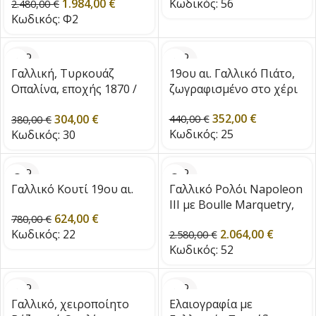
Κωδικός:
56
1.984,00
€
1870
2.480,00
€
Κωδικός:
Φ2
SOLD
SOLD
OUT
OUT
Γαλλική, Τυρκουάζ
19ου αι. Γαλλικό Πιάτο,
Οπαλίνα, εποχής 1870 /
ζωγραφισμένο στο χέρι
1880
352,00
€
304,00
€
440,00
€
380,00
€
Κωδικός:
25
Κωδικός:
30
SOLD
SOLD
OUT
OUT
Γαλλικό Κουτί 19ου αι.
Γαλλικό Ρολόι Napoleon
III με Boulle Marquetry,
624,00
€
780,00
€
εποχής 1860
Κωδικός:
22
2.064,00
€
2.580,00
€
Κωδικός:
52
SOLD
SOLD
OUT
OUT
Γαλλικό, χειροποίητο
Ελαιογραφία με