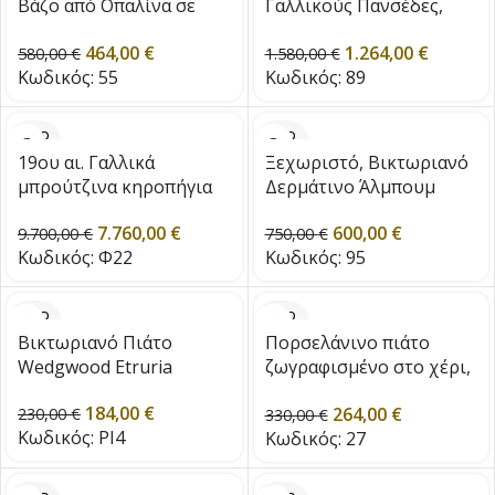
Βάζο από Οπαλίνα σε
Γαλλικούς Πανσέδες,
απόχρωση
εποχής 1900
464,00
€
1.264,00
€
«Μαργαριταρένιο Γκρι»,
580,00
€
1.580,00
€
Κωδικός:
55
Κωδικός:
89
19ου αιώνα
SOLD
SOLD
OUT
OUT
19ου αι. Γαλλικά
Ξεχωριστό, Βικτωριανό
μπρούτζινα κηροπήγια
Δερμάτινο Άλμπουμ
με πελαργούς εποχής
600,00
€
7.760,00
€
1830
750,00
€
9.700,00
€
Κωδικός:
95
Κωδικός:
Φ22
SOLD
SOLD
OUT
OUT
Βικτωριανό Πιάτο
Πορσελάνινο πιάτο
Wedgwood Etruria
ζωγραφισμένο στο χέρι,
εποχής 1920
184,00
€
264,00
€
230,00
€
330,00
€
Κωδικός:
PI4
Κωδικός:
27