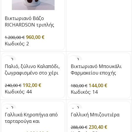
Βικτωριανό Βάζο
RICHARDSON τριπλής
επίστρωσης
960,00
€
1.200,00
€
Κωδικός:
2
SOLD
SOLD
OUT
OUT
Παλιό, ξύλινο Καλαπόδι,
Βικτωριανό Μπουκάλι
ζωγραφισμένο στο χέρι
Φαρμακείου εποχής
1880
192,00
€
144,00
€
240,00
€
180,00
€
Κωδικός:
44
Κωδικός:
14
SOLD
SOLD
OUT
OUT
Γαλλικά Κηροπήγια από
Γαλλική Μπιζουτιέρα
ταρταρούγα και
230,40
€
επίχρυσο μπρούτζο, c.
288,00
€