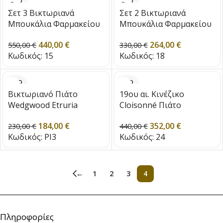
SOLD
SOLD
OUT
OUT
Σετ 3 Βικτωριανά
Σετ 2 Βικτωριανά
Μπουκάλια Φαρμακείου
Μπουκάλια Φαρμακείου
εποχής 1880
εποχής1880
440,00
€
264,00
€
550,00
€
330,00
€
Κωδικός:
15
Κωδικός:
18
SOLD
SOLD
OUT
OUT
Βικτωριανό Πιάτο
19ου αι. Κινέζικο
Wedgwood Etruria
Cloisonné Πιάτο
184,00
€
352,00
€
230,00
€
440,00
€
Κωδικός:
PI3
Κωδικός:
24
←
1
2
3
4
Πληροφορίες